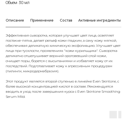
Объем: 30 мл
Описание
Применение
Состав
Активные ингредиенты
Эффективная сыворотка, которая улучшает цвет лица, осветляет
постакне-пятна, делает рельеф кожи гладким, а саму кожу мягкой,
обеспечивая деликатную химическую эксфолиацию. Улучшает цвет
лица при тусклости, проявлениях "кожи курильщика". Сыворотка
деликатно отшелушивает верхний ороговевший слой кожи,
очищает поры, борется с высыпаниями и избавляет кожу от их
последствий. Подготавливает кожу к агрессивным процедурам
(пилинги, микродермабразия).
Этот продукт является второй ступенью в линейке Even Skintone, с
более высокой концентрацией кислот в составе. Рекомендуется
вводить в уход после завершения курса с Even Skintone Smoothing
Serum Mild.