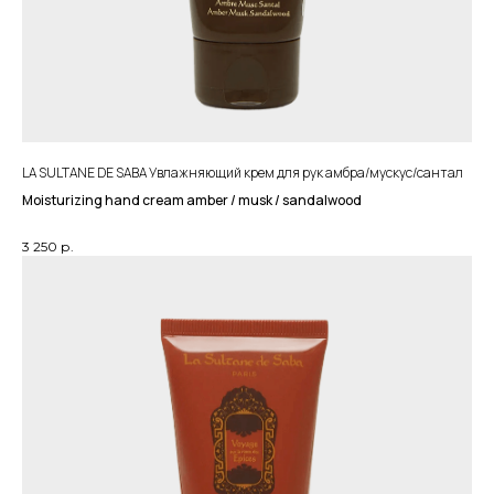
LA SULTANE DE SABA Увлажняющий крем для рук амбра/мускус/сантал
Moisturizing hand cream amber / musk / sandalwood
3 250
р.