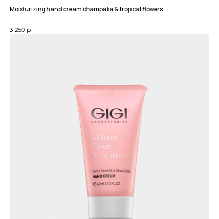
Moisturizing hand cream champaka & tropical flowers
8 (924) 536-75-19
publicist.beauty@mail.ru
3 250
р.
Написать
Телеграм
в телеграм
канал Publicist
ДОКУМЕНТЫ
Пользовательское соглашение
Политика конфиденциальности
Доставка и оплата
Оферта
РЕКВИЗИТЫ
ИП Литвинцева Мария Владимировна
ИНН: 381914494610
ОГРНИП: 320385000004672
ИМЕЮТСЯ ПРОТИВОПОКАЗАНИЯ. ПЕРЕД ИСПОЛЬЗОВАНИЕМ