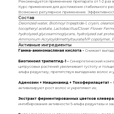
Рекомендуется применение препарата от 1-2 раз в
Курс применения для достижения стабильного резу
Возможно регулярное применение. Эффективность
Состав
Deionized water, Biotinoyl tripeptide-1, crysin, oleano
tocopheryl acetate, Lactobacillus/Clover Flower Ferm
hydrolyzed glycosaminoglycans, hydrolyzed oat protein, 
Ammonium Acryloyldimethyltaurate/VP copolymer, Fra
Активные ингредиенты
Гамма-аминомасляная кислота -
Снижает выпаде
Биотиноил трипептид-1 -
Синергетический компл
цитрусовых растений увеличивает густоту и толщ
альфа редуктазу, препятствуя выпадению волос и 
Аденозин + Ниацинамид + Токоферилацетат -
активизируют рост волос и укрепляют их;
Экстракт ферментированных цветков клевера 
ингибирования активности 5-альфа редуктазы и з