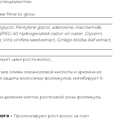
 специалистом.
и Time to grow.
iglycol, Pentylene glycol, adenosine, niacinamide,
/PEG-40 Hydrogenated castor oil water, Glycerin,
itis vinifera seed extract, Ginkgo biloba leaf extract,
зует цикл роста волос;
тьев оливы олеаноловой кислоты и хризина из
я защиты волосяных фолликулов, ингибирует 5-
и деления клеток ростковой зоны фолликула,
ного -
Пролонгируют рост волос за счет