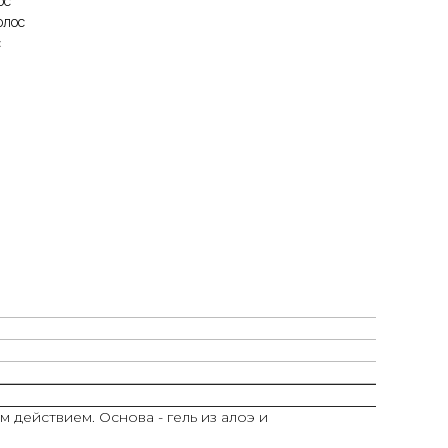
ос
олос
с
 действием. Основа - гель из алоэ и