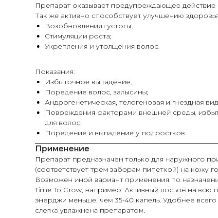
Препарат оказывает предупреждающее действие 
Так же активно способствует улучшению здоровья 
Возобновления густоты;
Стимуляции роста;
Укрепления и утолщения волос.
Показания:
Избыточное выпадение;
Поредение волос, залысины;
Андрогенетическая, телогеновая и гнездная ви
Повреждения факторами внешней среды, избыто
для волос;
Поредение и выпадение у подростков.
Применение
Препарат предназначен только для наружного при
(соответствует трем заборам пипеткой) на кожу го
Возможен иной вариант применения по назначени
Time To Grow, например: Активный лосьон на всю 
энерджи меньше, чем 35-40 капель. Удобнее всег
слегка увлажнена препаратом.