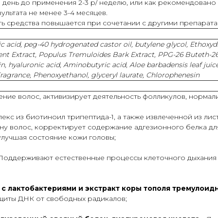
 день до применения 2-3 р/ неделю, или как рекомендовано
льтата не менее 3-4 месяцев.
 средства повышается при сочетании с другими препаратам
lic acid, peg-40 hydrogenated castor oil, butylene glycol, Ethoxyd
ent Extract, Populus Tremuloides Bark Extract, PPG-26 Buteth-26
hyaluronic acid, Aminobutyric acid, Aloe barbadensis leaf juice, V
grance, Phenoxyethanol, glyceryl laurate, Chlorophenesin
ние волос, активизирует деятельность фолликулов, нормали
екс из биотиноил трипептида-1, а также извлеченной из лис
ину волос, корректирует содержание адгезионного белка дл
улучшая состояние кожи головы;
Поддерживают естественные процессы клеточного дыхания 
с лактобактериями и экстракт коры тополя тремулоид
ащиты ДНК от свободных радикалов;