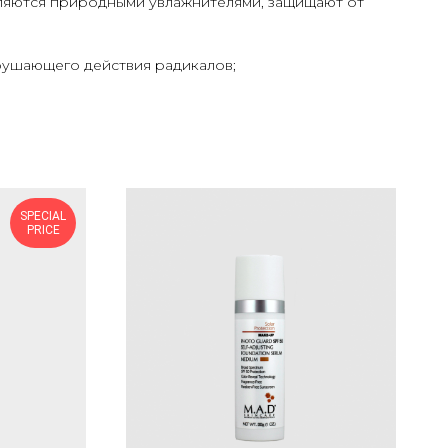
ляются природными увлажнителями, защищают от
зрушающего действия радикалов;
SPECIAL
PRICE