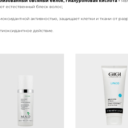
лизованный овсяный белок, гиалуроновая кислота -
Яв
ют естественный блеск волос;
иоксидантной активностью, защищает клетки и ткани от ра
тиоксидантное действие.