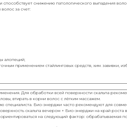
и способствует снижению патологического выпадения воло
волос за счет:
ды алопеций;
чным применением стайлинговых средств, хим. завивки, из
менения. Для обработки всей поверхности скальпа рекомен
ловы, втирать в корни волос с лёгким массажем.
ю специалиста. Био-энерджи часто рекомендуют для совме
поверхность скальпа вечером + Био-энерджи на край роста в
о ориентироваться на следующий фактор: обрабатываемая п