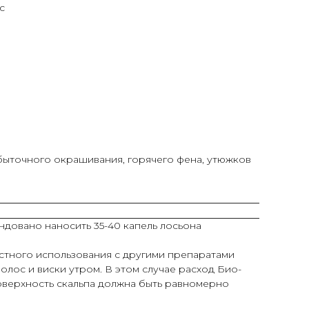
с
быточного окрашивания, горячего фена, утюжков
довано наносить 35-40 капель лосьона
стного использования с другими препаратами
олос и виски утром. В этом случае расход Био-
оверхность скальпа должна быть равномерно