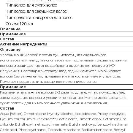
Тип волос: для сухих волос
Тип волос: для секущихся волос
Тип средства: сыворотка для волос
Объем: 120 мл
Описание
Применение
Состав
Активные ингредиенты
Описание
Увлажняющий спрей против пушистости. Для ежедневного
использования или для использования после мытья головы, увлажняет
волосы и защищает их от воздействия высоких температур и УФ
излучения. Благодаря экстракту ягод годжи моментально оживляет
волосы без утяжеления, придавая им мягкость, сияние и упругость.
Помогает предотвратить расщепление кончиков волос.
Применение
Распылите на влажные волосы 2-3 раза по длине, мягко помассируйте,
затем высушите волосы и уложите по желанию. Можно использовать на
сухие волосы для их мгновенного увлажнения и оживления.
Состав
Aqua [Water], Dimethicone, Myristyl alcohol, Isododecane, Propylene glycol,
Lycium barbarum fruit extract**, Lactic acid*, Dimethiconol, Cetrimonium
chloride, Ethylhexyl methoxycinnamate, Butyl methoxydibenzoylmethane,
Citric acid, Phenoxyethanol, Potassium sorbate, Sodium benzoate, Benzyl