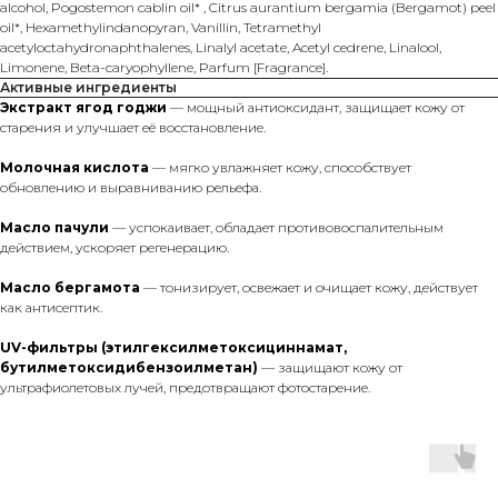
alcohol, Pogostemon cablin oil* , Citrus aurantium bergamia (Bergamot) peel
oil*, Hexamethylindanopyran, Vanillin, Tetramethyl
acetyloctahydronaphthalenes, Linalyl acetate, Acetyl cedrene, Linalool,
Limonene, Beta-caryophyllene, Parfum [Fragrance].
Активные ингредиенты
Экстракт ягод годжи
— мощный антиоксидант, защищает кожу от
старения и улучшает её восстановление.
Молочная кислота
— мягко увлажняет кожу, способствует
обновлению и выравниванию рельефа.
Масло пачули
— успокаивает, обладает противовоспалительным
действием, ускоряет регенерацию.
Масло бергамота
— тонизирует, освежает и очищает кожу, действует
как антисептик.
UV-фильтры (этилгексилметоксициннамат,
бутилметоксидибензоилметан)
— защищают кожу от
ультрафиолетовых лучей, предотвращают фотостарение.