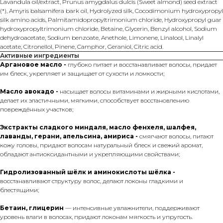
Lavandula oil/extract, Prunus amygdalus dulcis (Sweet almond) seed extract
(*), Amyris balsamifera bark oil, Hydrolyzed silk, Cocodimonium hydroxypropyl
silk amino acids, Palmitamidopropyltrimonium chloride, Hydroxypropyl guar
hydroxypropyltrimonium chloride, Betaine, Glycerin, Benzyl alcohol, Sodium
dehydroacetate, Sodium benzoate, Anethole, Limonene, Linalool, Linalyl
acetate, Citronellol, Pinene, Camphor, Geraniol, Citric acid.
Активные ингредиенты
Аргановое масло -
глубоко питает и восстанавливает волосы, придает
им блеск, укрепляет и защищает от сухости и ломкости;
Масло авокадо -
насыщает волосы витаминами и жирными кислотами,
делает их эластичными, мягкими, способствует восстановлению
повреждённых участков;
Экстракты сладкого миндаля, масло фенхеля, шалфея,
лаванды, герани, апельсина, амириса -
смягчают волосы, питают
кожу головы, придают волосам натуральный блеск и свежий аромат,
обладают антиоксидантными и укрепляющими свойствами;
Гидролизованный шёлк и аминокислоты шёлка -
восстанавливают структуру волос, делают локоны гладкими и
блестящими;
Бетаин, глицерин
— интенсивные увлажнители, поддерживают
уровень влаги в волосах, придают локонам мягкость и упругость.