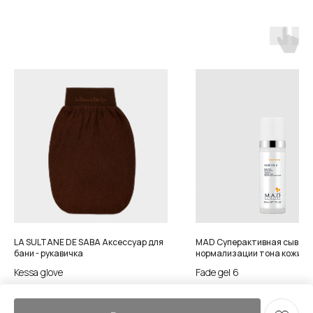
LA SULTANE DE SABA Аксессуар для
MAD Суперактивная сыворо
бани - рукавичка
нормализации тона кожи
Kessa glove
Fade gel 6
1 350
р.
10 500
р.