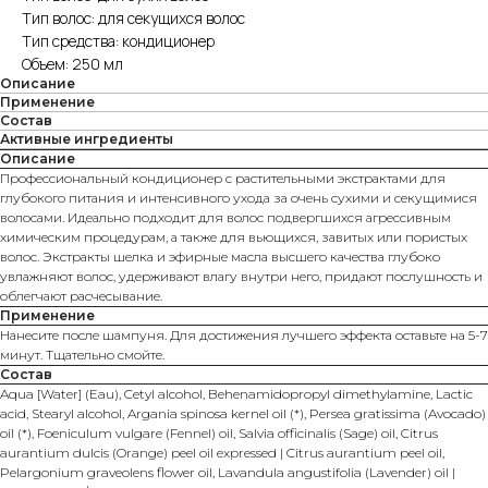
Тип волос: для секущихся волос
Тип средства: кондиционер
Объем: 250 мл
Описание
Применение
Состав
Активные ингредиенты
Описание
Профессиональный кондиционер с растительными экстрактами для
глубокого питания и интенсивного ухода за очень сухими и секущимися
волосами. Идеально подходит для волос подвергшихся агрессивным
химическим процедурам, а также для вьющихся, завитых или пористых
волос. Экстракты шелка и эфирные масла высшего качества глубоко
увлажняют волос, удерживают влагу внутри него, придают послушность и
облегчают расчесывание.
Применение
Нанесите после шампуня. Для достижения лучшего эффекта оставьте на 5-7
минут. Тщательно смойте.
Состав
Aqua [Water] (Eau), Cetyl alcohol, Behenamidopropyl dimethylamine, Lactic
acid, Stearyl alcohol, Argania spinosa kernel oil (*), Persea gratissima (Avocado)
oil (*), Foeniculum vulgare (Fennel) oil, Salvia officinalis (Sage) oil, Citrus
aurantium dulcis (Orange) peel oil expressed | Citrus aurantium peel oil,
Pelargonium graveolens flower oil, Lavandula angustifolia (Lavender) oil |