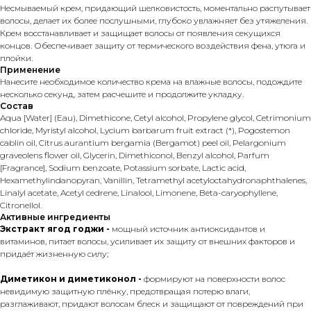
Несмываемый крем, придающий шелковистость, моментально распутывает
волосы, делает их более послушными, глубоко увлажняет без утяжеления.
Крем восстанавливает и защищает волосы от появления секущихся
концов. Обеспечивает защиту от термического воздействия фена, утюга и
плойки.
Применение
Нанесите необходимое количество крема на влажные волосы, подождите
несколько секунд, затем расчешите и продолжите укладку.
Состав
Aqua [Water] (Eau), Dimethicone, Cetyl alcohol, Propylene glycol, Cetrimonium
chloride, Myristyl alcohol, Lycium barbarum fruit extract (*), Pogostemon
cablin oil, Citrus aurantium bergamia (Bergamot) peel oil, Pelargonium
graveolens flower oil, Glycerin, Dimethiconol, Benzyl alcohol, Parfum
[Fragrance], Sodium benzoate, Potassium sorbate, Lactic acid,
Hexamethylindanopyran, Vanillin, Tetramethyl acetyloctahydronaphthalenes,
Linalyl acetate, Acetyl cedrene, Linalool, Limonene, Beta-caryophyllene,
Citronellol.
Активные ингредиенты
Экстракт ягод годжи -
мощный источник антиоксидантов и
витаминов, питает волосы, усиливает их защиту от внешних факторов и
придаёт жизненную силу;
Диметикон и диметиконол -
формируют на поверхности волос
невидимую защитную плёнку, предотвращая потерю влаги,
разглаживают, придают волосам блеск и защищают от повреждений при