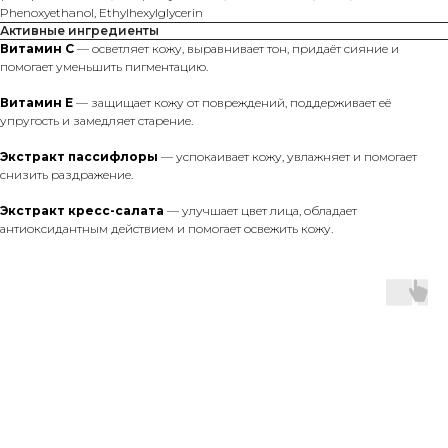
Phenoxyethanol, Ethylhexylglycerin
Активные ингредиенты
Витамин С
— осветляет кожу, выравнивает тон, придаёт сияние и
помогает уменьшить пигментацию.
Витамин Е
— защищает кожу от повреждений, поддерживает её
упругость и замедляет старение.
Экстракт пассифлоры
— успокаивает кожу, увлажняет и помогает
снизить раздражение.
Экстракт кресс-салата
— улучшает цвет лица, обладает
антиоксидантным действием и помогает освежить кожу.