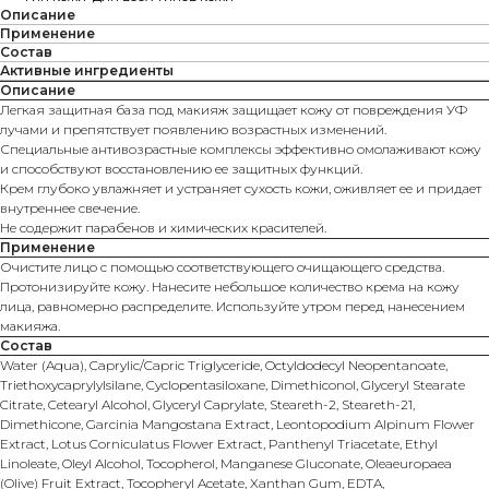
Описание
Применение
Состав
Активные ингредиенты
Описание
Легкая защитная база под макияж защищает кожу от повреждения УФ
лучами и препятствует появлению возрастных изменений.
Специальные антивозрастные комплексы эффективно омолаживают кожу
и способствуют восстановлению ее защитных функций.
Крем глубоко увлажняет и устраняет сухость кожи, оживляет ее и придает
внутреннее свечение.
Не содержит парабенов и химических красителей.
Применение
Очистите лицо с помощью соответствующего очищающего средства.
Протонизируйте кожу. Нанесите небольшое количество крема на кожу
лица, равномерно распределите. Используйте утром перед нанесением
макияжа.
Состав
Water (Aqua), Caprylic/Capric Triglyceride, Octyldodecyl Neopentanoate,
Triethoxycaprylylsilane, Cyclopentasiloxane, Dimethiconol, Glyceryl Stearate
Citrate, Cetearyl Alcohol, Glyceryl Caprylate, Steareth-2, Steareth-21,
Dimethicone, Garcinia Mangostana Extract, Leontopodium Alpinum Flower
Extract, Lotus Corniculatus Flower Extract, Panthenyl Triacetate, Ethyl
Linoleate, Oleyl Alcohol, Tocopherol, Manganese Gluconate, Oleaeuropaea
(Olive) Fruit Extract, Tocopheryl Acetate, Xanthan Gum, EDTA,