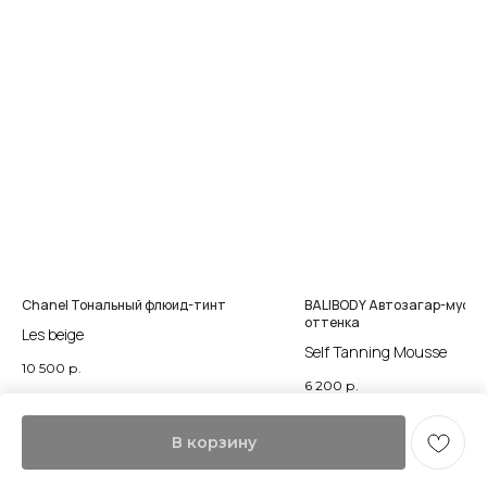
Chanel Тональный флюид-тинт
BALIBODY Автозагар-мусс 
оттенка
Les beige
Self Tanning Mousse
10 500
р.
6 200
р.
Нет в наличии
В корзину