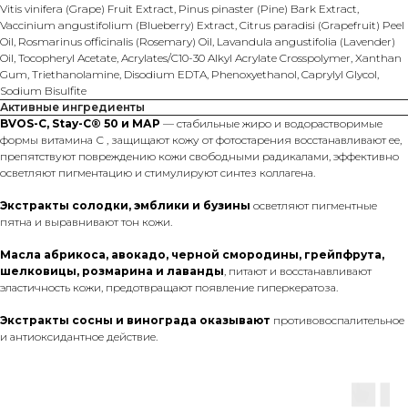
Vitis vinifera (Grape) Fruit Extract, Pinus pinaster (Pine) Bark Extract,
Vaccinium angustifolium (Blueberry) Extract, Citrus paradisi (Grapefruit) Peel
Oil, Rosmarinus officinalis (Rosemary) Oil, Lavandula angustifolia (Lavender)
Oil, Tocopheryl Acetate, Acrylates/C10-30 Alkyl Acrylate Crosspolymer, Xanthan
Gum, Triethanolamine, Disodium EDTA, Phenoxyethanol, Caprylyl Glycol,
Sodium Bisulfite
Активные ингредиенты
BVOS-C, Stay-C® 50 и МАР
— стабильные жиро и водорастворимые
формы витамина С , защищают кожу от фотостарения восстанавливают ее,
препятствуют повреждению кожи свободными радикалами, эффективно
осветляют пигментацию и стимулируют синтез коллагена.
Экстракты солодки, эмблики и бузины
осветляют пигментные
пятна и выравнивают тон кожи.
Масла абрикоса, авокадо, черной смородины, грейпфрута,
шелковицы, розмарина и лаванды
, питают и восстанавливают
эластичность кожи, предотвращают появление гиперкератоза.
Экстракты сосны и винограда оказывают
противовоспалительное
и антиоксидантное действие.