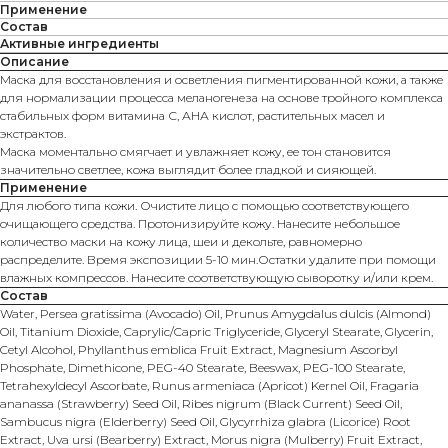
Применение
Состав
Активные ингредиенты
Описание
Маска для восстановления и осветления пигментированной кожи, а также
для нормализации процесса меланогенеза на основе тройного комплекса
стабильных форм витамина С, АНА кислот, растительных масел и
экстрактов.
Маска моментально смягчает и увлажняет кожу, ее тон становится
значительно светлее, кожа выглядит более гладкой и сияющей.
Применение
Для любого типа кожи. Очистите лицо с помощью соответствующего
очищающего средства. Протонизируйте кожу. Нанесите небольшое
количество маски на кожу лица, шеи и декольте, равномерно
распределите. Время экспозиции 5-10 мин.Остатки удалите при помощи
влажных компрессов. Нанесите соответствующую сыворотку и/или крем.
Состав
Water, Persea gratissima (Avocado) Oil, Prunus Amygdalus dulcis (Almond)
Oil, Titanium Dioxide, Caprylic/Capric Triglyceride, Glyceryl Stearate, Glycerin,
Cetyl Alcohol, Phyllanthus emblica Fruit Extract, Magnesium Ascorbyl
Phosphate, Dimethicone, PEG-40 Stearate, Beeswax, PEG-100 Stearate,
Tetrahexyldecyl Ascorbate, Runus armeniaca (Apricot) Kernel Oil, Fragaria
ananassa (Strawberry) Seed Oil, Ribes nigrum (Black Current) Seed Oil,
Sambucus nigra (Elderberry) Seed Oil, Glycyrrhiza glabra (Licorice) Root
Extract, Uva ursi (Bearberry) Extract, Morus nigra (Mulberry) Fruit Extract,