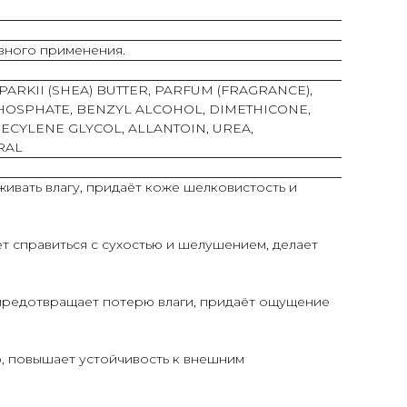
вного применения.
RKII (SHEA) BUTTER, PARFUM (FRAGRANCE),
PHOSPHATE, BENZYL ALCOHOL, DIMETHICONE,
ECYLENE GLYCOL, ALLANTOIN, UREA,
RAL
живать влагу, придаёт коже шелковистость и
т справиться с сухостью и шелушением, делает
предотвращает потерю влаги, придаёт ощущение
, повышает устойчивость к внешним