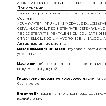
Аромат изысканной розы раскрывается нежно и де
Применение
Наносить утром или вечером на чистую кожу лег
Состав
AQUA (WATER), PRUNUS AMYGDALUS DULCIS (SWE
CETYL ALCOHOL, PEG-8 STEARATE, CETEARYL A
PEG-20 STEARATE, PENTYLENE GLYCOL, CARBOME
CITRONELLOL, SODIUM HYDROXIDE, LINALOOL, A
Активные ингредиенты
Масло сладкого миндаля -
глубоко питает и смя
ухоженный вид;
Масло ши -
обеспечивает интенсивное питание, в
кожу мягкой и упругой;
Гидрогенизированное кокосовое масло -
спос
бархатистости;
Витамин Е -
мощный антиоксидант, защищает кожу
воздействиям;