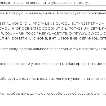
ликатно, словно лепестки, опускающиеся на кожу.
кими массирующими движениями. Рекомендуется для ежедне
ET ALMOND) OIL, PROPYLENE GLYCOL, BUTYROSPERMUM PA
LCOHOL, HYDROGENATED COCONUT OIL, POTASSIUM CETYL 
R, COUMARIN, TOCOPHERYL ACETATE, CAPRYLYL GLYCOL, D
LPHA-ISOMETHYL IONONE, BHT, LIMONENE, GERANIOL, CIT
гчает кожу, восстанавливает её эластичность, помогает удер
осстанавливает и укрепляет защитный барьер кожи, помогае
обствует дополнительному смягчению и увлажнению кожи, 
 от свободных радикалов, способствует её восстановлению