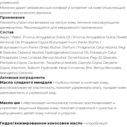
ухоженной.
Молочко дарит несравненный комфорт и оставляет на коже опьяняющий
аромат тропического жасмина.
Применение
Наносить утром или вечером на чистую кожу легкими массирующими
движениями. Рекомендуется для ежедневного применения.
Состав
Aqua / Water, Prunus Amygdalus Dulcis Oil / Prunus Amygdalus Dulcis (Sweet
Almond) Oil, Propylene Glycol, Butyrospermum Parkii Butter /
Butyrospermum Parkii (Shea) Butter, Parfum / Fragrance, Cetyl Alcohol, Peg-
8 Stearate, Cetearyl Alcohol, Hydrogenated Coconut Oil, Potassium Cetyl
Phosphate, Urea, Linalool, Benzyl Alcohol, Dimethicone, Peg-20 Stearate,
Pentylene Glycol, Carbomer, Tocopheryl Acetate, Caprylyl Glycol, Decylene
Glycol, Allantoin, Sodium Hydroxide, Hexyl Cinnamal, Bht, Benzyl Benzoate,
Isoeugenol, Geraniol
Активные ингредиенты
Масло сладкого миндаля -
глубоко питает и смягчает кожу,
восстанавливает её эластичность, помогает удерживать влагу, придаёт коже
шелковистость и ухоженный вид;
Масло ши -
обеспечивает интенсивное питание, восстанавливает и
укрепляет защитный барьер кожи, помогает справиться с сухостью и
шелушением, делает кожу мягкой и упругой;
Гидрогенизированное кокосовое масло -
способствует