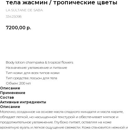
тела жасмин / тропические цветы
LA SULTANE DE SABA
33425098
7200,00
р.
В корзину
Body lotion champaka & tropical flowers
Назначение: увлажнение и питание
Тип кожи: для всех типов кожи
Тип средства: лосьон для тела
Объем: 200 мл
Описание
Применение
Состав
Активные ингредиенты
Описание
Молочко, созданное на основе масла сладкого миндаля и масла карите,
обладает легкой, но насыщенной текстурой и обеспечивает мягкое и
продолжительное увлажнение. Глубоко питает, оставляя на коже
ароматную вуаль и легкое ощущение свежести. Кожа становится нежной и