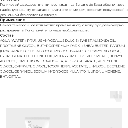
Роликовый дезодорант-антиперспирант La Sultane de Saba обеспечивает
надёжную защиту от запаха и влаги в течение дня, оставляя кожу свежей и
ухоженной без следов на одежде.
Применение
Нанесите небольшое количество крема на чистую кожу рук, равномерно
распределите. Используйте по мере необходимости.
Состав
AQUA (WATER), PRUNUS AMYGDALUS DULCIS (SWEET ALMOND) OIL,
PROPYLENE GLYCOL, BUTYROSPERMUM PARKII (SHEA) BUTTER, PARFUM
(FRAGRANCE), CETYL ALCOHOL, PEG-8 STEARATE, CETEARYL ALCOHOL,
HYDROGENATED COCONUT OIL, POTASSIUM CETYL PHOSPHATE, BENZYL
ALCOHOL, DIMETHICONE, CARBOMER, PEG-20 STEARATE, PENTYLENE
GLYCOL, CAPRYLYL GLYCOL, TOCOPHERYL ACETATE, LINALOOL, DECYLENE
GLYCOL, GERANIOL, SODIUM HYDROXIDE, ALLANTOIN, UREA, LIMONENE,
BHT, CITRAL