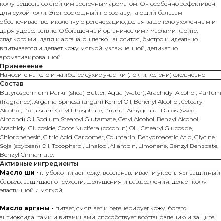
кожу веществ со стойким восточным ароматом. Он особенно эффективен
для сухой кожи. Этот роскошный по составу, тающий бальзам
обеспечивает великолепную регенерацию, делая ваше тело ухоженным и
даря удовольствие. Обогащенный органическими маслами карите,
сладкого миндаля и аргана, он легко наносится, быстро и идеально
впитывается и делает кожу мягкой, увлажненной, деликатно
ароматизированной.
Применение
Наносите на тело и наиболее сухие участки (локти, колени) ежедневно
Состав
Butyrospermum Parkii (shea) Butter, Aqua (water), Arachidyl Alcohol, Parfum
(fragrance), Argania Spinosa (argan) Kernel Oil, Behenyl Alcohol, Cetearyl
Alcohol, Potassium Cetyl Phosphate, Prunus Amygdalus Dulcis (sweet
Almond) Oil, Sodium Stearoyl Glutamate, Cetyl Alcohol, Benzyl Alcohol,
Arachidyl Glucoside, Cocos Nucifera (coconut) Oil , Cetearyl Glucoside,
Chlorphenesin, Citric Acid, Carbomer, Coumarin, Dehydroacetic Acid, Glycine
Soja (soybean) Oil, Tocopherol, Linalool, Allantoin, Limonene, Benzyl Benzoate,
Benzyl Cinnamate.
Активные ингредиенты
Масло ши -
глубоко питает кожу, восстанавливает и укрепляет защитный
барьер, защищает от сухости, шелушения и раздражения, делает кожу
эластичной и мягкой;
Масло арганы -
питает, смягчает и регенерирует кожу, богато
антиоксидантами и витаминами, способствует восстановлению и защите