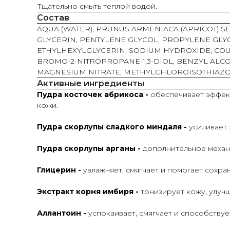
Тщательно смыть теплой водой.
Состав
AQUA (WATER), PRUNUS ARMENIACA (APRICOT) 
GLYCERIN, PENTYLENE GLYCOL, PROPYLENE GLY
ETHYLHEXYLGLYCERIN, SODIUM HYDROXIDE, COUMA
BROMO-2-NITROPROPANE-1,3-DIOL, BENZYL ALCO
MAGNESIUM NITRATE, METHYLCHLOROISOTHIAZO
Активные ингредиенты
Пудра косточек абрикоса -
обеспечивает эффект
кожи.
Пудра скорлупы сладкого миндаля -
усиливает 
Пудра скорлупы арганы -
дополнительное механ
Глицерин -
увлажняет, смягчает и помогает сохра
Экстракт корня имбиря -
тонизирует кожу, улуч
Аллантоин -
успокаивает, смягчает и способству