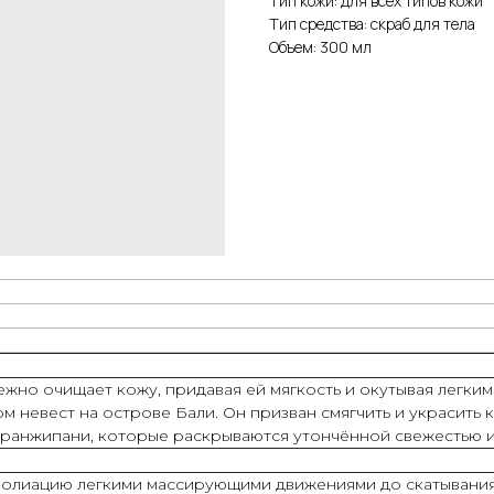
Тип кожи: для всех типов кожи
Тип средства: скраб для тела
Объем: 300 мл
ежно очищает кожу, придавая ей мягкость и окутывая легки
м невест на острове Бали. Он призван смягчить и украсить
ранжипани, которые раскрываются утончённой свежестью и 
фолиацию легкими массирующими движениями до скатывания