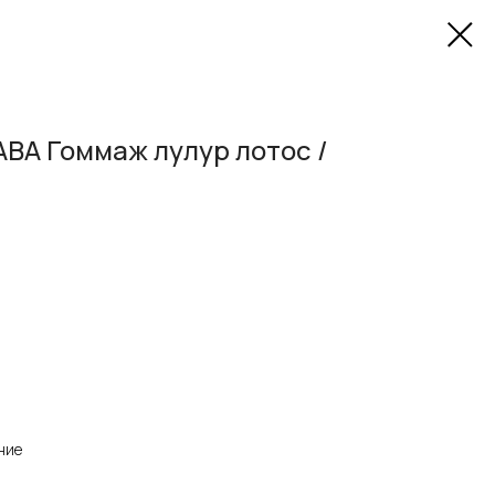
ABA Гоммаж лулур лотос /
ние