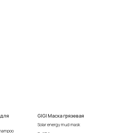
 для
GIGI Маска грязевая
Solar energy mud mask
Shampoo