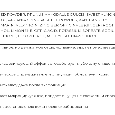
SEED POWDER, PRUNUS AMYGDALUS DULCIS (SWEET ALMON
COL, ARGANIA SPINOSA SHELL POWDER, XANTHAN GUM, PP
RIN, ALLANTOIN, ZINGIBER OFFICINALE (GINGER) ROOT E
HOL, LIMONENE, CITRIC ACID, POTASSIUM SORBATE, SOD
LINONE, TOCOPHEROL, METHYLISOTHIAZOLINONE
ивное, но деликатное отшелушивание, удаляет омертвевшие
эксфолиирующий эффект, способствует глубокому очищению
ическое отшелушивание и стимуляция обновления кожи.
нить влагу даже после эксфолиации.
шает микроциркуляцию, придаёт ощущение свежести и спос
ет восстановлению кожи после скрабирования.