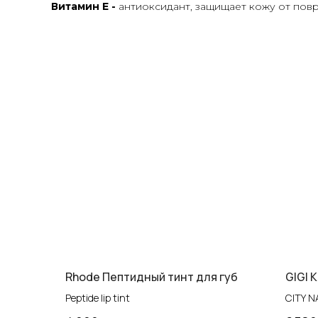
Витамин Е -
антиоксидант, защищает кожу от пов
Rhode Пептидный тинт для губ
GIGI 
Peptide lip tint
CITY NA