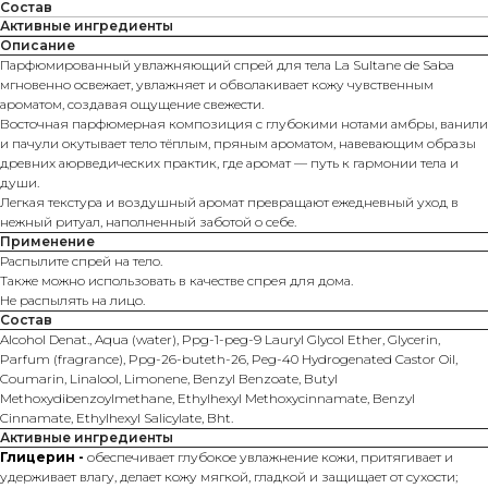
Состав
Активные ингредиенты
Описание
Парфюмированный увлажняющий спрей для тела La Sultane de Saba
мгновенно освежает, увлажняет и обволакивает кожу чувственным
ароматом, создавая ощущение свежести.
Восточная парфюмерная композиция с глубокими нотами амбры, ванили
и пачули окутывает тело тёплым, пряным ароматом, навевающим образы
древних аюрведических практик, где аромат — путь к гармонии тела и
души.
Легкая текстура и воздушный аромат превращают ежедневный уход в
нежный ритуал, наполненный заботой о себе.
Применение
Распылите спрей на тело.
Также можно использовать в качестве спрея для дома.
Не распылять на лицо.
Состав
Alcohol Denat., Aqua (water), Ppg-1-peg-9 Lauryl Glycol Ether, Glycerin,
Parfum (fragrance), Ppg-26-buteth-26, Peg-40 Hydrogenated Castor Oil,
Coumarin, Linalool, Limonene, Benzyl Benzoate, Butyl
Methoxydibenzoylmethane, Ethylhexyl Methoxycinnamate, Benzyl
Cinnamate, Ethylhexyl Salicylate, Bht.
Активные ингредиенты
Глицерин -
обеспечивает глубокое увлажнение кожи, притягивает и
удерживает влагу, делает кожу мягкой, гладкой и защищает от сухости;