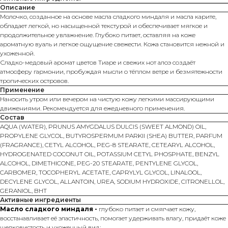
Описание
Молочко, созданное на основе масла сладкого миндаля и масла карите,
обладает легкой, но насыщенной текстурой и обеспечивает мягкое и
продолжительное увлажнение. Глубоко питает, оставляя на коже
ароматную вуаль и легкое ощущение свежести. Кожа становится нежной и
ухоженной.
Сладко-медовый аромат цветов Тиаре и свежих нот алоэ создаёт
атмосферу гармонии, пробуждая мысли о тёплом ветре и безмятежности
тропических островов.
Применение
Наносить утром или вечером на чистую кожу легкими массирующими
движениями. Рекомендуется для ежедневного применения.
Состав
AQUA (WATER), PRUNUS AMYGDALUS DULCIS (SWEET ALMOND) OIL,
PROPYLENE GLYCOL, BUTYROSPERMUM PARKII (SHEA) BUTTER, PARFUM
(FRAGRANCE), CETYL ALCOHOL, PEG-8 STEARATE, CETEARYL ALCOHOL,
HYDROGENATED COCONUT OIL, POTASSIUM CETYL PHOSPHATE, BENZYL
ALCOHOL, DIMETHICONE, PEG-20 STEARATE, PENTYLENE GLYCOL,
CARBOMER, TOCOPHERYL ACETATE, CAPRYLYL GLYCOL, LINALOOL,
DECYLENE GLYCOL, ALLANTOIN, UREA, SODIUM HYDROXIDE, CITRONELLOL,
GERANIOL, BHT
Активные ингредиенты
Масло сладкого миндаля -
глубоко питает и смягчает кожу,
восстанавливает её эластичность, помогает удерживать влагу, придаёт коже
шелковистость и ухоженный вид;