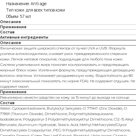
Назначение: Anti age
Тип кожи: для всех типов кожи
Объем: 57 мл
Описание
Применение
Состав
Активные ингредиенты
Описание
Физическая защита широкого спектра от лучей UVA и UVB. Формула
усилена антиоксидантами, снижает риск преждевременного старения
кожи. Легкое матовое покрытие, подходящее для любого тона кожи.
Система улавливания жира помогает контролировать и предотвращать
жирный блеск кожи. Усиленная формула, предупреждающая деградацию
волокон эластина. Успокаивает раздраженную кожу. Водостойкость до 80
минут (максимальный показатель по норме FDA). Не содержит отдушек. Не
содержит масел.
Применение
Равномерно нанести средство на кожу за 15 минут до выхода на солнце.
Состав
Water, Cyclopentasiloxane, Butyloctyl Salicylate, CI 77947 (Zinc Dioxide), CI
77891 (Titanium Dioxide), Dimethicone, Polymethylsilsesquioxane,
Isododecane, Polyglyceryl-3 Polydimethylsiloxyethyl Dimethicone, C12-15 Alkyl
Benzoate, Aluminum Hydroxide, Stearic Acid, Methyl Methacrylate/Glycol
Dimethacrylate Crosspolymer, PEG-9 Polydimethylsiloxyethyl Dimethicone,
Camellia Sinensis (Green Tea) Leaf Extract, Bisabolol, Ubiquinone, Glycerin,