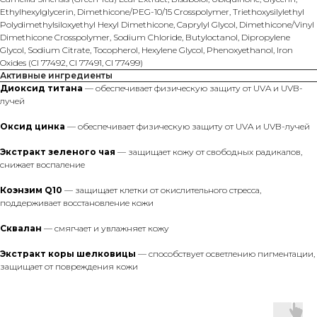
Ethylhexylglycerin, Dimethicone/PEG-10/15 Crosspolymer, Triethoxysilylethyl
Polydimethylsiloxyethyl Hexyl Dimethicone, Caprylyl Glycol, Dimethicone/Vinyl
Dimethicone Crosspolymer, Sodium Chloride, Butyloctanol, Dipropylene
Glycol, Sodium Citrate, Tocopherol, Hexylene Glycol, Phenoxyethanol, Iron
Oxides (Cl 77492, CI 77491, CI 77499)
Активные ингредиенты
Диоксид титана
— обеспечивает физическую защиту от UVA и UVB-
лучей
Оксид цинка
— обеспечивает физическую защиту от UVA и UVB-лучей
Экстракт зеленого чая
— защищает кожу от свободных радикалов,
снижает воспаление
Коэнзим Q10
— защищает клетки от окислительного стресса,
поддерживает восстановление кожи
Сквалан
— смягчает и увлажняет кожу
Экстракт коры шелковицы
— способствует осветлению пигментации,
защищает от повреждения кожи