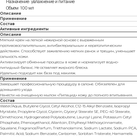
Назначение: увлажнение и питание
Объем: 100 мл
Описание
Применение
Состав
Активные ингредиенты
Описание
Мягкий крем на легкой нежирной основе с выраженным
противовоспалительным, антибактериальным и кератолитическим
действием. Способствует заживлению мелких ранок и трещин, уменьшает
сальность кожи.
Активизирует обменные процессы в коже и нормализует водно-
липидный баланс. Не оставляет жирного блеска.
Идеально подходит как база под макияж.
Применение
Завершает профессиональную процедуру в салоне. Обязателен для
домашнего ухода.
Нанести на очищенную мылом «Липацид» кожу до полного впитывания.
Состав
Water/Aqua, Butylene Glycol, Cetyl Alcohol, C12-15 Alkyl Benzoate, Isopropyl
Myristate, Propylene Glycol, Glycerin, Glyceryl Stearate SE, PEG-40 Stearate,
Dimethicone, Hydrogenated Polyisobutene, Lauroyl Lysine, Potassium Cetyl
Phosphate, Phenoxyethanol, Allantoin, Ethylhexyl Methoxycinnamate,
Squalane, Fragrance/Parfum, Triethanolamine, Sodium Lactate, Sodium PCA,
Palmitic Acid, Sodium Benzoate, Carbomer, Sorbitan Tristerate, Hamamelis