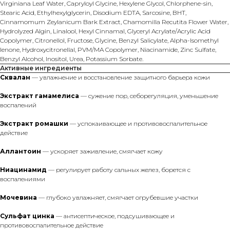
Virginiana Leaf Water, Capryloyl Glycine, Hexylene Glycol, Chlorphene-sin,
Stearic Acid, Ethylhexylglycerin, Disodium EDTA, Sarcosine, BHT,
Cinnamomum Zeylanicum Bark Extract, Chamomilla Recutita Flower Water,
Hydrolyzed Algin, Linalool, Hexyl Cinnamal, Glyceryl Acrylate/Acrylic Acid
Copolymer, Citronellol, Fructose, Glycine, Benzyl Salicylate, Alpha-Isomethyl
lenone, Hydroxycitronellal, PVM/MA Copolymer, Niacinamide, Zinc Sulfate,
Benzyl Alcohol, Inositol, Urea, Potassium Sorbate.
Активные ингредиенты
Сквалан
— увлажнение и восстановление защитного барьера кожи
Экстракт гамамелиса
— сужение пор, себорегуляция, уменьшение
воспалений
Экстракт ромашки
— успокаивающее и противовоспалительное
действие
Аллантоин
— ускоряет заживление, смягчает кожу
Ниацинамид
— регулирует работу сальных желез, борется с
воспалениями
Мочевина
— глубоко увлажняет, смягчает огрубевшие участки
Сульфат цинка
— антисептическое, подсушивающее и
противовоспалительное действие