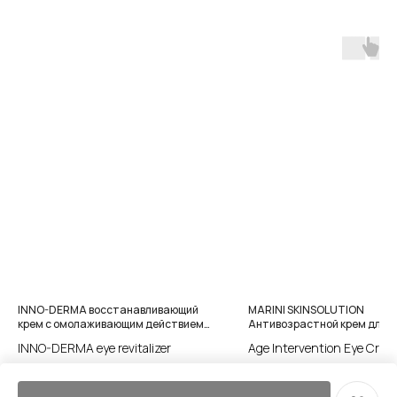
INNO-DERMA восстанавливающий
MARINI SKINSOLUTION
крем с омолаживающим действием
Антивозрастной крем для
для глаз
улучшения тонуса и тургора
INNO-DERMA eye revitalizer
Age Intervention Eye Crea
вокруг глаз
4 400
р.
12 100
р.