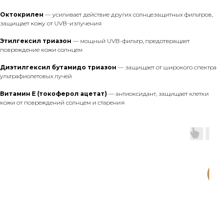
Октокрилен
— усиливает действие других солнцезащитных фильтров,
защищает кожу от UVB-излучения
Этилгексил триазон
— мощный UVB-фильтр, предотвращает
повреждение кожи солнцем
Диэтилгексил бутамидо триазон
— защищает от широкого спектра
ультрафиолетовых лучей
Витамин Е (токоферол ацетат)
— антиоксидант, защищает клетки
кожи от повреждений солнцем и старения
SP
P