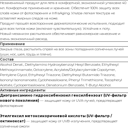
Незаменимый продукт для лета в комфортной, экономичной упаковке 40
мл. Комфортное применение и хранение. Обеспечит 100% защиту всех
слоёв кожи от фотостарения и InfraAging. Ультра-легкая текстура не
оставляет жирных следов на коже.
Продукт прошёл всесторонние дерматологические испытания, подходит
для всех типов кожи (включая чувствительную). Устойчив к поту.
Новый механизм распыления обеспечивает равномерное нанесение и
очень экономичный расход.
Применение
Закрыв глаза, распылить спрей на все зоны попадания солнечных лучей
(уши, нос, шея, грудь и плечи).
Состав
Alcohol Denat., Diethylamino Hydroxybenzoyl Hexyl Benzoate, Ethylhexyl
Methoxycinnamate, Octocrylene, Acrylates/Octylacrylamide Copolymer,
Pentylene Glycol, Ethylhexyl Triazone, Diethylhexyl Butamido Triazone,
Isononyl Isononanoate, Cyclohexasiloxane, Phenyl Trimethicone, Tocopheryl
Acetate, Cyclopentasiloxane, Denatonium Benzoate, T-Butyl Alcohol.
Активные ингредиенты
Диэтрансамино гидроксибензоил гексилбензоат (UV-фильтр
нового поколения)
— защищает кожу от UVA-лучей, предотвращает
фотостарение
Этилгексил метоксикоричневой кислоты (UV-фильтр /
октиноксат)
— защищает кожу от UVB-излучения, предотвращает
солнечные ожоги