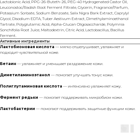
Lactobionic Acid, PPG-26-Buteth-26, PEG-40 Hydrogenated Castor Oil,
Leuconostoc/Radish Root Ferment Filtrate, Glycerin, Fragrance/Parfum,
Potassium Sorbate, Sodium Benzoate, Salix Nigra Bark Extract, Caprylyl
Glycol, Disodium EDTA, Tuber Aestivum Extract, Dimethylaminoethanol
Tartrate, Polyglutamic Acid, Alpha-Glucan Oligosaccharide, Polymnia
Sonchifolia Root Juice, Maltodextrin, Citric Acid, Lactobacillus, Bacillus
Ferment.
Активные ингредиенты
Лактобионовая кислота
— мягко отшелушивает, увлажняет и
подходит чувствительной коже.
Бетаин
— увлажняет и уменьшает раздражение кожи.
Диметиламиноэтанол
— помогает улучшать тонус кожи.
Полиглутаминовая кислота
— интенсивно увлажняет кожу.
Фермент редьки
— помогает поддерживать микробиом кожи.
Лактобактерии
— помогают поддерживать защитные функции кожи.