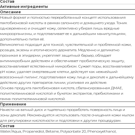
Состав
Активные ингредиенты
Описание
Новый формат и полностью переработанный концепт использования
лактобионовой кислоты в рамках салонного и домашнего ухода. Тоник
одновременно и очищает кожу, селективно убирая лишь вредные
микроорганизмы, и подготавливает ее к дальнейшим манипуляциям,
дополнительно питая её.
Великолепно подходит для тонкой, чувствительной и проблемной кожи,
розацеа, экземы и атопического дерматита. Медленно и деликатно
проникая в эпидерми, укрепляет защитный барьер, обладает
антимикробным действием и обеспечивает пробиотическую защиту,
восстанавливает естественный микробиом. Сужает поры, восстанавливает
pH кожи, удаляет омертвевшие клетки, действует как нежнейший
всесезонный пилинг, подготавливая кожу лица и декольте к дальнейшему
действию других препаратов линии, усиливая их действие.
Основа продукта лактобионовая кислота, сбалансированная ДМАЕ,
полиглютаминовой кислотой и букетом экстрактов, пребиотиками и
гамма-полиглютаминовой кислотой.
Применение
Нанести на ватный диск и тщательно проработать поверхность лица и
зоны декольте. Рекомендуется использовать после очищения кожи мылом
для регулировки кислотности и подготовки к другим процедурам.
Состав
Water/Aqua, Propanediol, Betaine, Polysorbate 20, Phenoxyethanol,