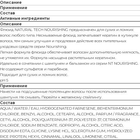
Описание
Применение
Состав
Активные ингредиенты
Описание
Флюид NATURAL TECH NOURISHING предназначен для сухих и ломких
волос любого типа. Несмываемые флюид запечатывает кератин в кутикуле
волоса, тем самым улучшая и продлевая действие всех питательных
уходовых средств серии Nourishing.
Легкая формула флюида обеспечивает волосам дополнительную мягкость,
не утяжеляя их. Формула насыщена растительным кератином.
Идеально в сочетании с шампунем и бальзамом из серии NT NOURISHING.
Не содержит сульфатов и парабенов.
Подходит для сухих и ломких волос.
рН 5
Применение
Нанести на подсушенные полотенцем волосы после использования
шампуня. Не смывать. Перейти к желаемому стайлингу.
Состав
AQUA / WATER / EAU, HYDROGENATED FARNESENE, BEHENTRIMONIUM
CHLORIDE, BENZYL ALCOHOL, CETEARYL ALCOHOL, PARFUM / FRAGRANCE,
CETYL ALCOHOL, POLYQUATERNIUM-37, POLYESTER-37, CETRIMONIUM
CHLORIDE, SODIUM BENZOATE, ISOPROPYL ALCOHOL, CITRIC ACID,
DISODIUM EDTA, GLYCINE, LYSINE HCL, SCLEROTIUM GUM, HYDROLYZED
RICE PROTEIN, HEXYL CINNAMAL, LINALOOL, LIMONENE, CITRAL.