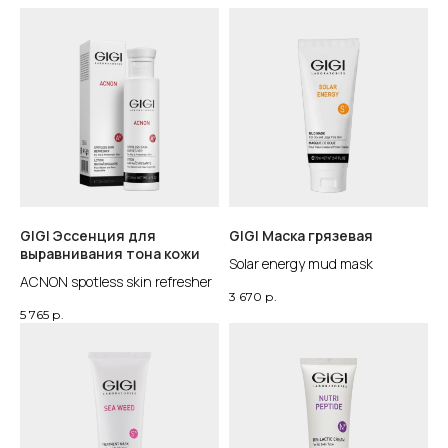
GIGI Эссенция для
GIGI Маска грязевая
выравнивания тона кожи
Solar energy mud mask
ACNON spotless skin refresher
3 670
р.
5 765
р.