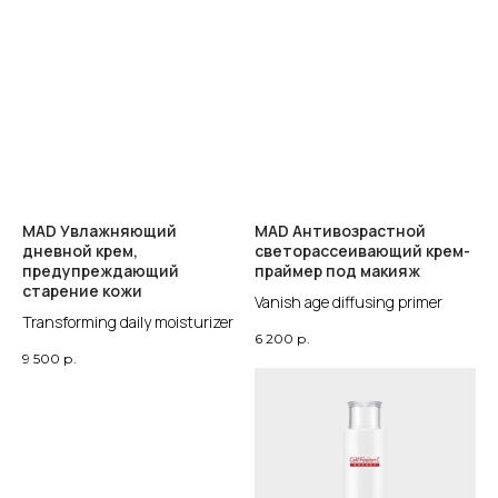
MAD Увлажняющий
MAD Антивозрастной
дневной крем,
светорассеивающий крем-
предупреждающий
праймер под макияж
старение кожи
Vanish age diffusing primer
Transforming daily moisturizer
6 200
р.
9 500
р.