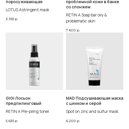
поросуживающая
проблемной кожи в банке
со спонжем
LOTUS Astringent mask
RETIN A Soap bar oily &
3 355
р.
problematic skin
7 600
р.
GIGI Лосьон
MAD Подсушивающая маска
предпилинговый
с цинком и серой
RETIN A Pre-piling toner
Spot on zinc and sulfur mask
5 635
р.
6 200
р.