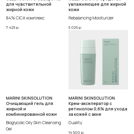
для чувствительной
увлажняющее для жирной
Написать
Телеграм
в телеграм
канал Publicist
жирной кожи
кожи
84% СICA комплекс
Rebalancing Moisturizer
ДОКУМЕНТЫ
7 425
р.
5 025
р.
Пользовательское соглашение
Политика конфиденциальности
Доставка и оплата
Оферта
РЕКВИЗИТЫ
ИП Литвинцева Мария Владимировна
ИНН: 381914494610
ОГРНИП: 320385000004672
MARINI SKINSOLUTION
MARINI SKINSOLUTION
Очищающий гель для
Крем-акселератор с
жирной и
ретинолом 0,6% для ухода
ИМЕЮТСЯ ПРОТИВОПОКАЗАНИЯ. ПЕРЕД ИСПОЛЬЗОВАНИЕМ
комбинированной кожи
за кожей с акне
ПРОКОНСУЛЬТИРУЙТЕСЬ СО СПЕЦИАЛИСТОМ
Bioglycolic Oily Skin Cleansing
Duality
Gel
14 500
р.