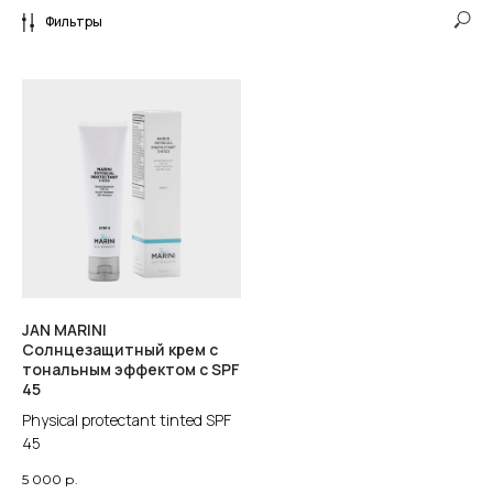
Фильтры
JAN MARINI
Солнцезащитный крем с
тональным эффектом с SPF
Бренды
45
Блог
Physical protectant tinted SPF
45
О компании
5 000
р.
Контакты