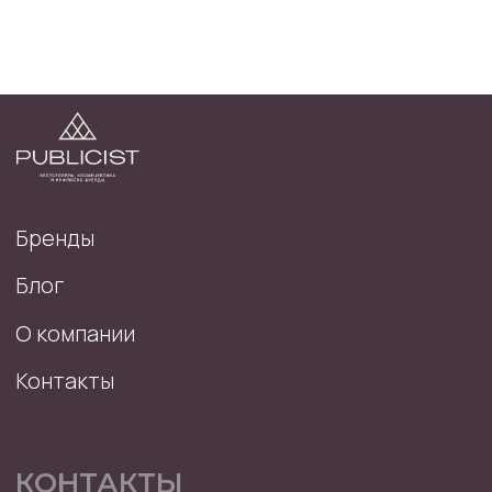
КОНТАКТЫ
г. Иркутск, ул. Красноярская, 57
8 (924) 536-75-19
publicist.beauty@mail.ru
Написать
Телеграм
в телеграм
канал Publicist
ДОКУМЕНТЫ
Пользовательское соглашение
Политика конфиденциальности
Доставка и оплата
Оферта
РЕКВИЗИТЫ
ИП Литвинцева Мария Владимировна