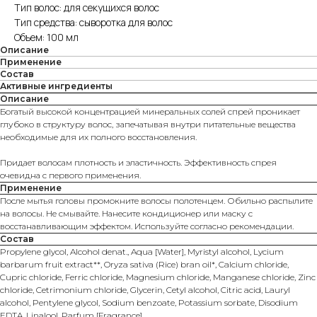
Тип волос: для секущихся волос
Тип средства: сыворотка для волос
Объем: 100 мл
Описание
Применение
Состав
Активные ингредиенты
Описание
Богатый высокой концентрацией минеральных солей спрей проникает
глубоко в структуру волос, запечатывая внутри питательные вещества
необходимые для их полного восстановления.
Придает волосам плотность и эластичность. Эффективность спрея
очевидна с первого применения.
Применение
После мытья головы промокните волосы полотенцем. Обильно распылите
на волосы. Не смывайте. Нанесите кондиционер или маску с
восстанавливающим эффектом. Используйте согласно рекомендации.
Состав
Propylene glycol, Alcohol denat., Aqua [Water], Myristyl alcohol, Lycium
barbarum fruit extract**, Oryza sativa (Rice) bran oil*, Calcium chloride,
Cupric chloride, Ferric chloride, Magnesium chloride, Manganese chloride, Zinc
chloride, Cetrimonium chloride, Glycerin, Cetyl alcohol, Citric acid, Lauryl
alcohol, Pentylene glycol, Sodium benzoate, Potassium sorbate, Disodium
EDTA, Linalool, Parfum [Fragrance].