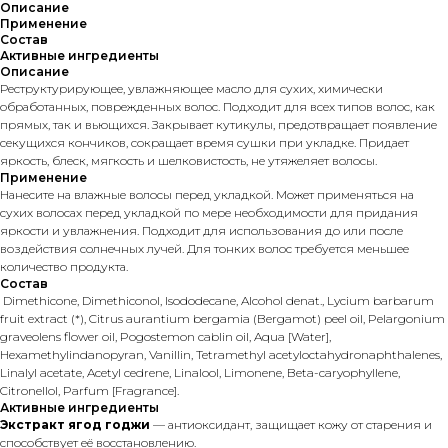
Описание
Применение
Состав
Активные ингредиенты
Описание
Реструктурирующее, увлажняющее масло для сухих, химически
обработанных, поврежденных волос. Подходит для всех типов волос, как
прямых, так и вьющихся. Закрывает кутикулы, предотвращает появление
секущихся кончиков, сокращает время сушки при укладке. Придает
яркость, блеск, мягкость и шелковистость, не утяжеляет волосы.
Применение
Нанесите на влажные волосы перед укладкой. Может применяться на
сухих волосах перед укладкой по мере необходимости для придания
яркости и увлажнения. Подходит для использования до или после
воздействия солнечных лучей. Для тонких волос требуется меньшее
количество продукта.
Состав
Dimethicone, Dimethiconol, Isododecane, Alcohol denat., Lycium barbarum
fruit extract (*), Citrus aurantium bergamia (Bergamot) peel oil, Pelargonium
graveolens flower oil, Pogostemon cablin oil, Aqua [Water],
Hexamethylindanopyran, Vanillin, Tetramethyl acetyloctahydronaphthalenes,
Linalyl acetate, Acetyl cedrene, Linalool, Limonene, Beta-caryophyllene,
Citronellol, Parfum [Fragrance].
Активные ингредиенты
Экстракт ягод годжи
— антиоксидант, защищает кожу от старения и
способствует её восстановлению.