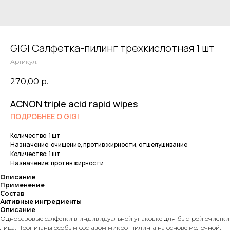
GIGI Салфетка-пилинг трехкислотная 1 шт
Артикул:
270,00
р.
ACNON triple acid rapid wipes
ПОДРОБНЕЕ О GIGI
Количество: 1 шт
Назначение: очищение, против жирности, отшелушивание
Количество: 1 шт
Назначение: против жирности
Описание
Применение
Состав
Активные ингредиенты
Описание
Одноразовые салфетки в индивидуальной упаковке для быстрой очистки
лица. Пропитаны особым составом микро-пилинга на основе молочной,