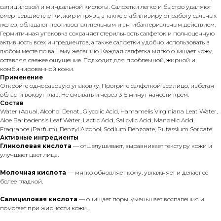
салициловой и миндальной кислоты. Салфетки легко и быстро удаляют
омертвевшие клетки, жир и грязь, а также стабилизируют работу сальных
желез, обладают противоспалительным и антибактериальным действием.
Гермитичная упаковка сохраняет стерильность салфеток и полноценную
активность всех ингредиентов, а также салфетки удобно использовать в
любом месте по вашему желанию. Каждая салфетка мягко очищает кожу,
оставляя свежее ощущение. Подходит для проблемной, жирной и
комбинированной кожи.
Применение
Откройте одноразовую упаковку. Протрите салфеткой все лицо, избегая
области вокруг глаз. Не смывать и через 3-5 минут нанести крем.
Состав
Water (Aqual, Alcohol Denat., Glycolic Acid, Hamamelis Virginiana Leat Water,
Aloe Barbadensis Leaf Water, Lactic Acid, Salicylic Acid, Mandelic Acid,
Fragrance (Parfum), Benzyl Alcohol, Sodium Benzoate, Putassium Sorbate.
Активные ингредиенты
Гликолевая кислота
— отшелушивает, выравнивает текстуру кожи и
улучшает цвет лица.
Молочная кислота
— мягко обновляет кожу, увлажняет и делает её
более гладкой.
Салициловая кислота
— очищает поры, уменьшает воспаления и
помогает при жирности кожи.